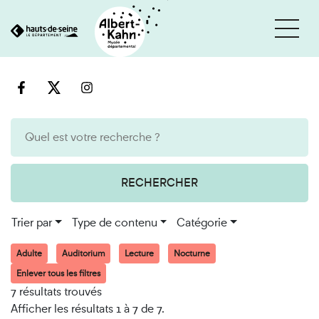
Cookies et traceurs utilisés sur ce site
Aller
Aller
au
à
contenu
la
recherche
RECHERCHER
Trier par
Type de contenu
Catégorie
Adulte
Auditorium
Lecture
Nocturne
Enlever tous les filtres
7 résultats trouvés
Afficher les résultats 1 à 7 de 7.