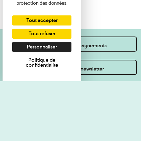
protection des données.
Tout accepter
Tout refuser
Je souhaite des renseignements
Personnaliser
Politique de
confidentialité
Inscrivez-vous à la newsletter
Règlement de visite
Politique de
confidentialité
Contact
Accessibilité : non
Plan du site