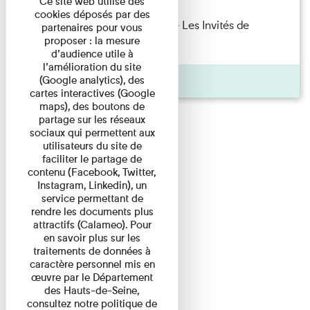
Ce site web utilise des
cookies déposés par des
Marie Cosnay — Toi et ton frère Les Invités de
partenaires pour vous
proposer : la mesure
l'Imprimerie n°10 À ...
d’audience utile à
l’amélioration du site
Pages
(Google analytics), des
cartes interactives (Google
maps), des boutons de
partage sur les réseaux
sociaux qui permettent aux
utilisateurs du site de
faciliter le partage de
contenu (Facebook, Twitter,
Instagram, Linkedin), un
service permettant de
rendre les documents plus
attractifs (Calameo). Pour
en savoir plus sur les
traitements de données à
caractère personnel mis en
œuvre par le Département
des Hauts-de-Seine,
consultez notre politique de