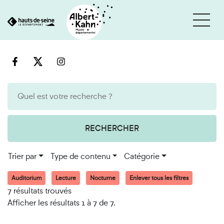
Cookies et traceurs utilisés sur ce site
Aller
Aller
au
à
contenu
la
recherche
RECHERCHER
Trier par
Type de contenu
Catégorie
Auditorium
Lecture
Nocturne
Enlever tous les filtres
7 résultats trouvés
Afficher les résultats 1 à 7 de 7.