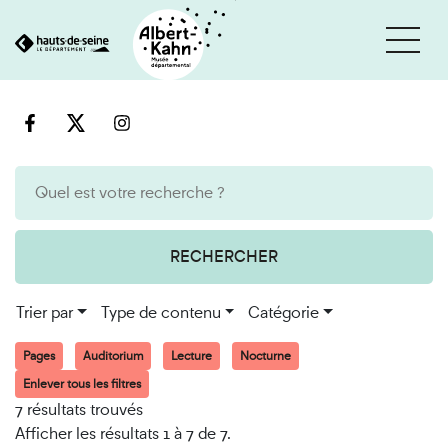
Cookies et traceurs utilisés sur ce site
Aller
Aller
au
à
contenu
la
recherche
RECHERCHER
Trier par
Type de contenu
Catégorie
Pages
Auditorium
Lecture
Nocturne
Enlever tous les filtres
7 résultats trouvés
Afficher les résultats 1 à 7 de 7.