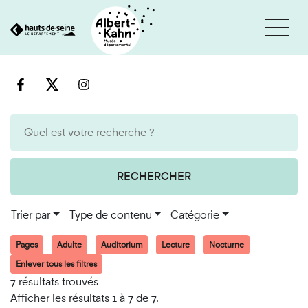
Cookies et traceurs utilisés sur ce site
Aller
Aller
au
à
contenu
la
recherche
RECHERCHER
Trier par
Type de contenu
Catégorie
Pages
Adulte
Auditorium
Lecture
Nocturne
Enlever tous les filtres
7 résultats trouvés
Afficher les résultats 1 à 7 de 7.