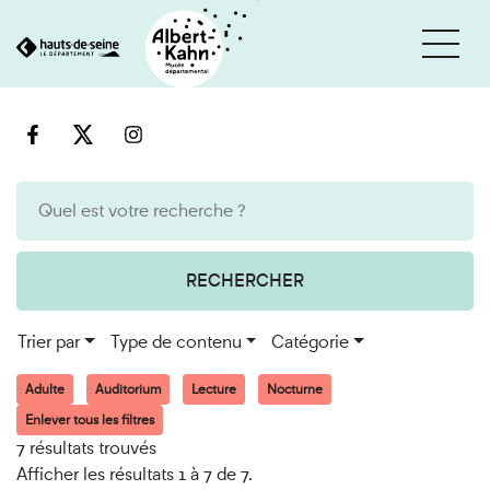
Cookies et traceurs utilisés sur ce site
Aller
Aller
au
à
contenu
la
recherche
RECHERCHER
Trier par
Type de contenu
Catégorie
Adulte
Auditorium
Lecture
Nocturne
Enlever tous les filtres
7 résultats trouvés
Afficher les résultats 1 à 7 de 7.