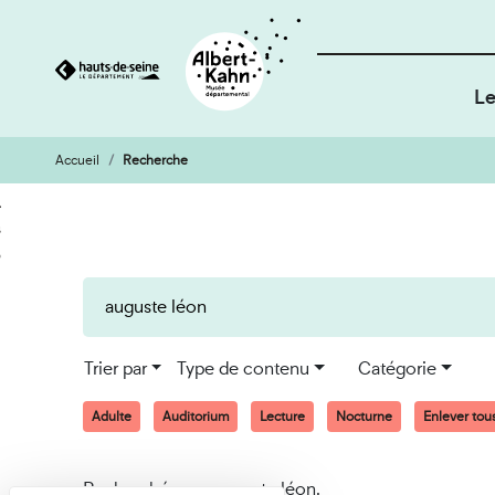
Le
Accueil
Recherche
Cookies et traceurs utilisés sur ce site
Aller
Aller
au
à
contenu
la
recherche
Trier par
Type de contenu
Catégorie
Adulte
Auditorium
Lecture
Nocturne
Enlever tous 
Recherché pour auguste léon.