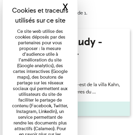
X
Masquer le band
1 résultat trouvé
Afficher les résultats 1 à 1 de 1.
Ce site web utilise des
cookies déposés par des
Hélène Gaudy -
partenaires pour vous
proposer : la mesure
Villa Zamir
d’audience utile à
l’amélioration du site
(Google analytics), des
Lecture
cartes interactives (Google
maps), des boutons de
partage sur les réseaux
couchant) [Angle nord-est de la villa Kahn,
sociaux qui permettent aux
dite villa Zamir et lumières du ...
utilisateurs du site de
faciliter le partage de
contenu (Facebook, Twitter,
Pages
Instagram, Linkedin), un
service permettant de
rendre les documents plus
attractifs (Calameo). Pour
en savoir plus sur les