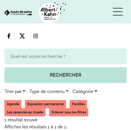
Cookies et traceurs utilisés sur ce site
Aller
Aller
au
à
contenu
la
recherche
RECHERCHER
Trier par
Type de contenu
Catégorie
Agenda
Exposition permanente
Familles
Les vacances au musée
Enlever tous les filtres
1 résultat trouvé
Afficher les résultats 1 à 1 de 1.