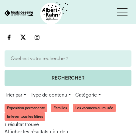
Cookies et traceurs utilisés sur ce site
Aller
Aller
au
à
contenu
la
recherche
RECHERCHER
Trier par
Type de contenu
Catégorie
Exposition permanente
Familles
Les vacances au musée
Enlever tous les filtres
1 résultat trouvé
Afficher les résultats 1 à 1 de 1.