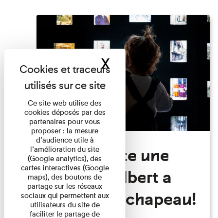
X
Masquer le band
Ce site web utilise des
cookies déposés par des
partenaires pour vous
proposer : la mesure
d’audience utile à
Visite Toute une
l’amélioration du site
(Google analytics), des
cartes interactives (Google
histoire: Albert a
maps), des boutons de
partage sur les réseaux
perdu son chapeau!
sociaux qui permettent aux
utilisateurs du site de
faciliter le partage de