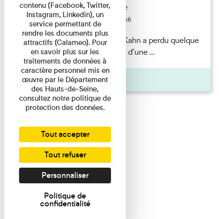
contenu (Facebook, Twitter,
Exposition permanente
Instagram, Linkedin), un
Du 15/08/2026 au 15/08/2026
service permettant de
rendre les documents plus
Il semblerait qu’Albert Kahn a perdu quelque
attractifs (Calameo). Pour
chose... Accompagnés d’une ...
en savoir plus sur les
traitements de données à
caractère personnel mis en
Agenda
œuvre par le Département
des Hauts-de-Seine,
consultez notre politique de
protection des données.
Tout accepter
Tout refuser
Personnaliser
Politique de
confidentialité