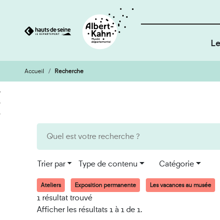
Le
Accueil
Recherche
Cookies et traceurs utilisés sur ce site
Aller
Aller
au
à
contenu
la
recherche
Trier par
Type de contenu
Catégorie
Ateliers
Exposition permanente
Les vacances au musée
1 résultat trouvé
Afficher les résultats 1 à 1 de 1.