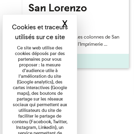
San Lorenzo
X
Masquer le band
Lecture
Patrick Boucheron — Les colonnes de San
Lorenzo Les Invités de l'Imprimerie ...
Ce site web utilise des
cookies déposés par des
partenaires pour vous
Pages
proposer : la mesure
d’audience utile à
l’amélioration du site
(Google analytics), des
cartes interactives (Google
maps), des boutons de
partage sur les réseaux
sociaux qui permettent aux
utilisateurs du site de
faciliter le partage de
contenu (Facebook, Twitter,
Instagram, Linkedin), un
service permettant de