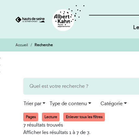
Le
Accueil
Recherche
Cookies et traceurs utilisés sur ce site
Aller
Aller
au
à
contenu
la
recherche
Trier par
Type de contenu
Catégorie
Pages
Lecture
Enlever tous les filtres
7 résultats trouvés
Afficher les résultats 1 à 7 de 7.