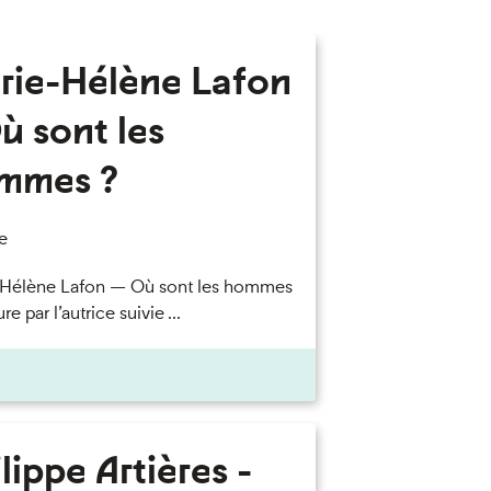
rie-Hélène Lafon
ù sont les
mmes ?
e
-Hélène Lafon — Où sont les hommes
re par l’autrice suivie ...
lippe Artières -