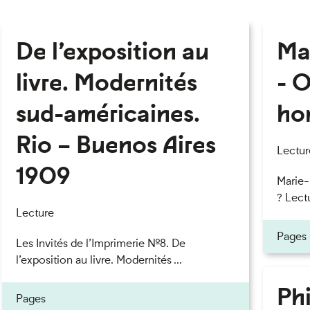
De l’exposition au
Ma
livre. Modernités
- O
sud-américaines.
ho
Rio – Buenos Aires
Lectur
1909
Marie
? Lectu
Lecture
Pages
Les Invités de l’Imprimerie n°8. De
l’exposition au livre. Modernités ...
Phi
Pages