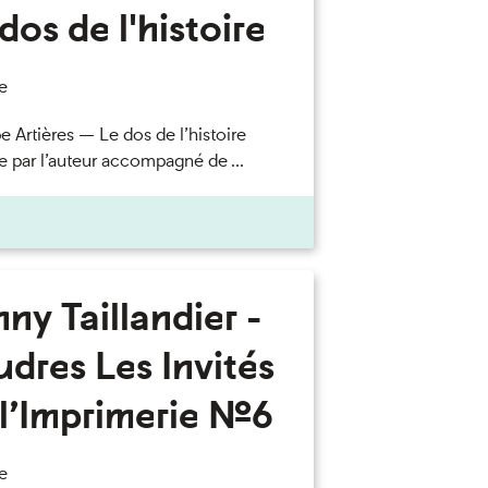
dos de l'histoire
e
e Artières — Le dos de l’histoire
e par l’auteur accompagné de ...
ny Taillandier -
dres Les Invités
l’Imprimerie n°6
e