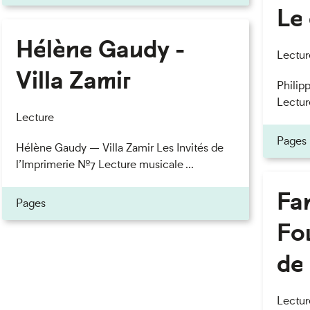
Le 
Hélène Gaudy -
eau des cookies
Lectur
Villa Zamir
Philipp
Lectur
Lecture
Pages
Hélène Gaudy — Villa Zamir Les Invités de
l’Imprimerie n°7 Lecture musicale ...
Fan
Pages
Fou
de 
Lectur