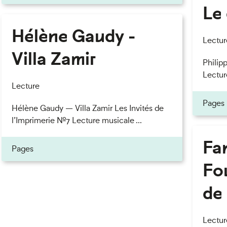
Le 
Hélène Gaudy -
eau des cookies
Lectur
Villa Zamir
Philipp
Lectur
Lecture
Pages
Hélène Gaudy — Villa Zamir Les Invités de
l’Imprimerie n°7 Lecture musicale ...
Fan
Pages
Fou
de 
Lectur