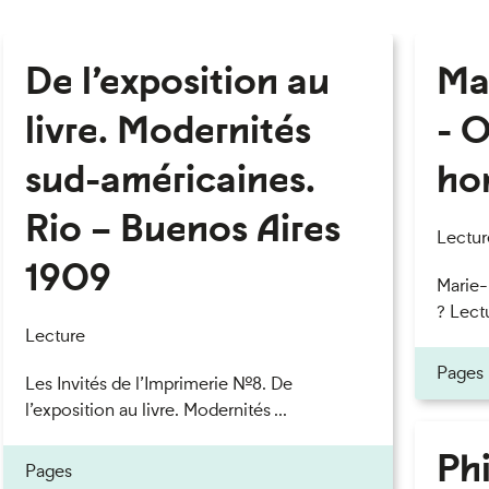
De l’exposition au
Ma
livre. Modernités
- O
sud-américaines.
ho
Rio – Buenos Aires
Lectur
1909
Marie
? Lectu
Lecture
Pages
Les Invités de l’Imprimerie n°8. De
l’exposition au livre. Modernités ...
Phi
Pages