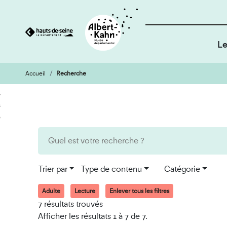
Le
Accueil
Recherche
Cookies et traceurs utilisés sur ce site
Aller
Aller
au
à
contenu
la
recherche
Trier par
Type de contenu
Catégorie
Adulte
Lecture
Enlever tous les filtres
7 résultats trouvés
Afficher les résultats 1 à 7 de 7.