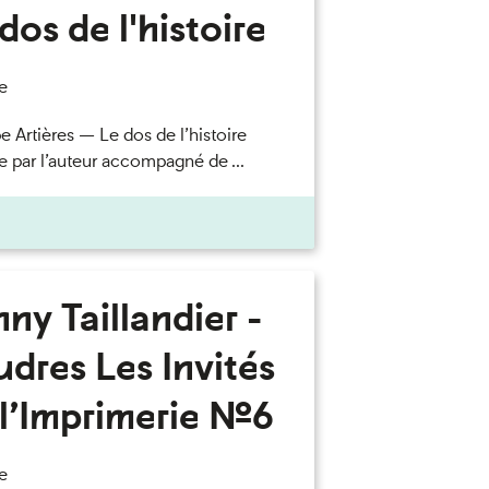
dos de l'histoire
e
e Artières — Le dos de l’histoire
e par l’auteur accompagné de ...
ny Taillandier -
dres Les Invités
l’Imprimerie n°6
e