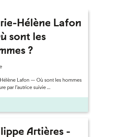
rie-Hélène Lafon
ù sont les
mmes ?
e
-Hélène Lafon — Où sont les hommes
re par l’autrice suivie ...
lippe Artières -