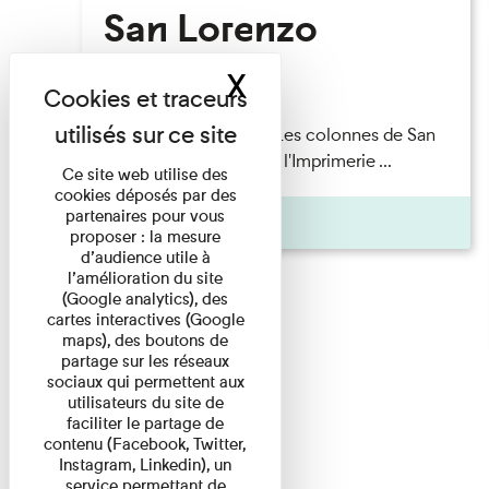
San Lorenzo
X
Masquer le band
Lecture
Patrick Boucheron — Les colonnes de San
Lorenzo Les Invités de l'Imprimerie ...
Ce site web utilise des
cookies déposés par des
partenaires pour vous
Pages
proposer : la mesure
d’audience utile à
l’amélioration du site
(Google analytics), des
cartes interactives (Google
maps), des boutons de
partage sur les réseaux
sociaux qui permettent aux
utilisateurs du site de
faciliter le partage de
contenu (Facebook, Twitter,
Instagram, Linkedin), un
service permettant de