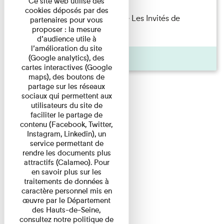
Ce site web utilise des
cookies déposés par des
Marie Cosnay — Toi et ton frère Les Invités de
partenaires pour vous
proposer : la mesure
l'Imprimerie n°10 À ...
d’audience utile à
l’amélioration du site
Pages
(Google analytics), des
cartes interactives (Google
maps), des boutons de
partage sur les réseaux
sociaux qui permettent aux
utilisateurs du site de
faciliter le partage de
contenu (Facebook, Twitter,
Instagram, Linkedin), un
service permettant de
rendre les documents plus
attractifs (Calameo). Pour
en savoir plus sur les
traitements de données à
caractère personnel mis en
œuvre par le Département
des Hauts-de-Seine,
consultez notre politique de