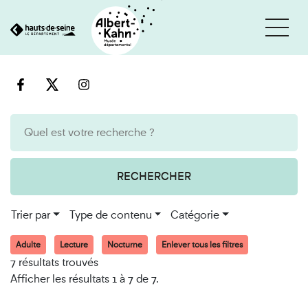
Cookies et traceurs utilisés sur ce site
Aller
Aller
au
à
contenu
la
recherche
RECHERCHER
Trier par
Type de contenu
Catégorie
Adulte
Lecture
Nocturne
Enlever tous les filtres
7 résultats trouvés
Afficher les résultats 1 à 7 de 7.