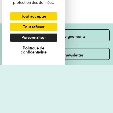
protection des données.
Tout accepter
Tout refuser
Je souhaite des renseignements
Personnaliser
Politique de
confidentialité
Inscrivez-vous à la newsletter
Règlement de visite
Politique de
confidentialité
Contact
Accessibilité : non
Plan du site