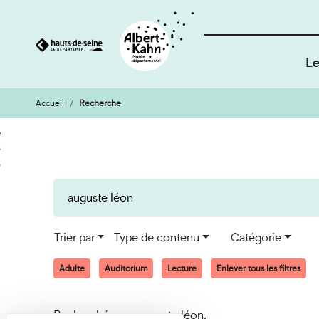
Le
Accueil
Recherche
Cookies et traceurs utilisés sur ce site
Aller
Aller
au
à
contenu
la
recherche
Trier par
Type de contenu
Catégorie
Adulte
Auditorium
Lecture
Enlever tous les filtres
Recherché pour auguste léon.