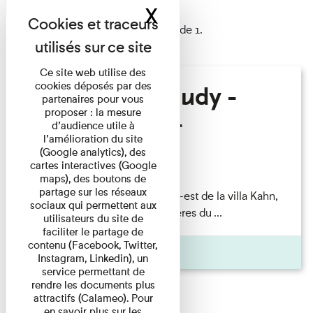
X
Masquer le band
1 résultat trouvé
Afficher les résultats 1 à 1 de 1.
Ce site web utilise des
cookies déposés par des
Hélène Gaudy -
partenaires pour vous
proposer : la mesure
Villa Zamir
d’audience utile à
l’amélioration du site
(Google analytics), des
Lecture
cartes interactives (Google
maps), des boutons de
partage sur les réseaux
couchant) [Angle nord-est de la villa Kahn,
sociaux qui permettent aux
dite villa Zamir et lumières du ...
utilisateurs du site de
faciliter le partage de
contenu (Facebook, Twitter,
Pages
Instagram, Linkedin), un
service permettant de
rendre les documents plus
attractifs (Calameo). Pour
en savoir plus sur les