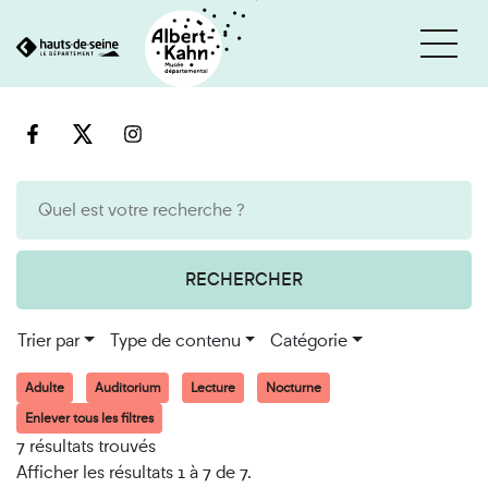
Cookies et traceurs utilisés sur ce site
Aller
Aller
au
à
contenu
la
recherche
RECHERCHER
Trier par
Type de contenu
Catégorie
Adulte
Auditorium
Lecture
Nocturne
Enlever tous les filtres
7 résultats trouvés
Afficher les résultats 1 à 7 de 7.