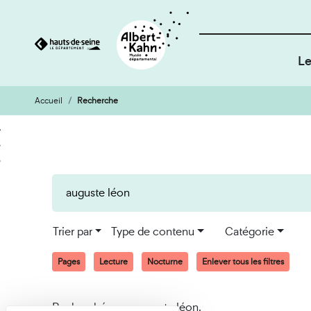
Le
Accueil
Recherche
Cookies et traceurs utilisés sur ce site
Aller
Aller
au
à
contenu
la
recherche
Trier par
Type de contenu
Catégorie
Pages
Lecture
Nocturne
Enlever tous les filtres
Recherché pour auguste léon.