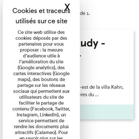
X
Masquer le band
1 résultat trouvé
Afficher les résultats 1 à 1 de 1.
Ce site web utilise des
cookies déposés par des
Hélène Gaudy -
partenaires pour vous
proposer : la mesure
Villa Zamir
d’audience utile à
l’amélioration du site
(Google analytics), des
Lecture
cartes interactives (Google
maps), des boutons de
partage sur les réseaux
couchant) [Angle nord-est de la villa Kahn,
sociaux qui permettent aux
dite villa Zamir et lumières du ...
utilisateurs du site de
faciliter le partage de
contenu (Facebook, Twitter,
Pages
Instagram, Linkedin), un
service permettant de
rendre les documents plus
attractifs (Calameo). Pour
en savoir plus sur les