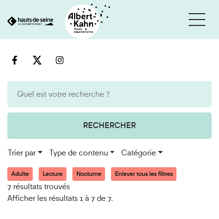
Cookies et traceurs utilisés sur ce site
Aller
Aller
au
à
contenu
la
recherche
RECHERCHER
Trier par
Type de contenu
Catégorie
Adulte
Lecture
Nocturne
Enlever tous les filtres
7 résultats trouvés
Afficher les résultats 1 à 7 de 7.