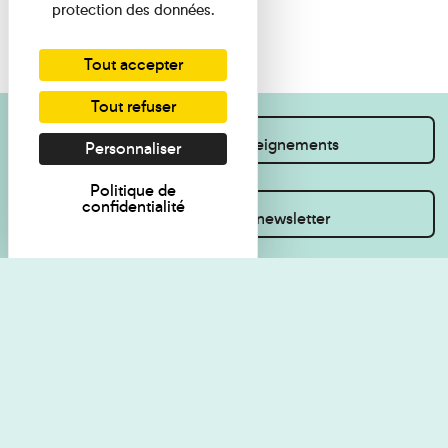
protection des données.
Tout accepter
Tout refuser
Je souhaite des renseignements
Personnaliser
Politique de
confidentialité
Inscrivez-vous à la newsletter
Règlement de visite
Politique de
confidentialité
Contact
Accessibilité : non
Plan du site