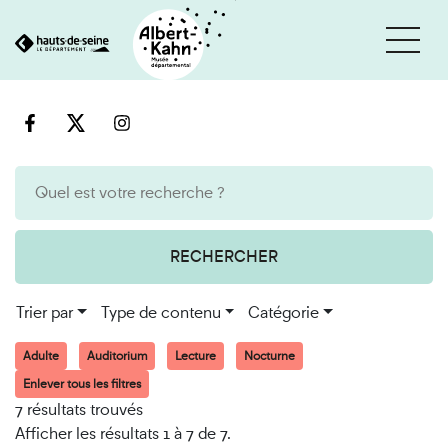
Cookies et traceurs utilisés sur ce site
Aller
Aller
au
à
contenu
la
recherche
RECHERCHER
Trier par
Type de contenu
Catégorie
Adulte
Auditorium
Lecture
Nocturne
Enlever tous les filtres
7 résultats trouvés
Afficher les résultats 1 à 7 de 7.