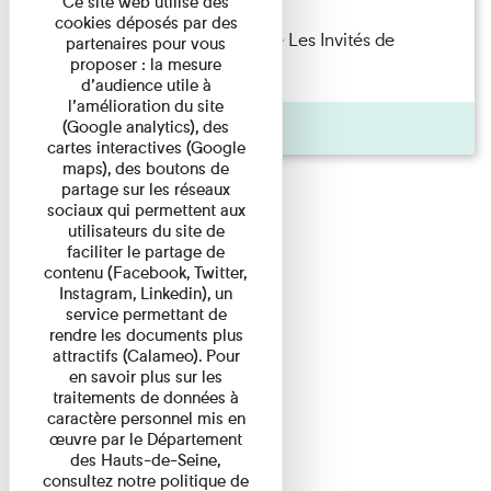
Ce site web utilise des
cookies déposés par des
Marie Cosnay — Toi et ton frère Les Invités de
partenaires pour vous
proposer : la mesure
l'Imprimerie n°10 À ...
d’audience utile à
l’amélioration du site
Pages
(Google analytics), des
cartes interactives (Google
maps), des boutons de
partage sur les réseaux
sociaux qui permettent aux
utilisateurs du site de
faciliter le partage de
contenu (Facebook, Twitter,
Instagram, Linkedin), un
service permettant de
rendre les documents plus
attractifs (Calameo). Pour
en savoir plus sur les
traitements de données à
caractère personnel mis en
œuvre par le Département
des Hauts-de-Seine,
consultez notre politique de