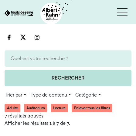
Cookies et traceurs utilisés sur ce site
Aller
Aller
au
à
contenu
la
recherche
RECHERCHER
Trier par
Type de contenu
Catégorie
Adulte
Auditorium
Lecture
Enlever tous les filtres
7 résultats trouvés
Afficher les résultats 1 à 7 de 7.