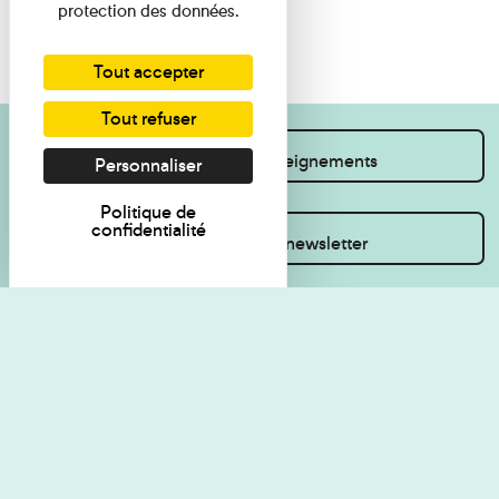
protection des données.
Tout accepter
Tout refuser
Je souhaite des renseignements
Personnaliser
Politique de
confidentialité
Inscrivez-vous à la newsletter
Règlement de visite
Politique de
confidentialité
Contact
Accessibilité : non
Plan du site