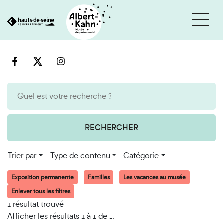
Cookies et traceurs utilisés sur ce site
Aller
Aller
au
à
contenu
la
recherche
RECHERCHER
Trier par
Type de contenu
Catégorie
Exposition permanente
Familles
Les vacances au musée
Enlever tous les filtres
1 résultat trouvé
Afficher les résultats 1 à 1 de 1.