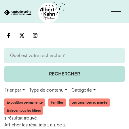
Cookies et traceurs utilisés sur ce site
Aller
Aller
au
à
contenu
la
recherche
RECHERCHER
Trier par
Type de contenu
Catégorie
Exposition permanente
Familles
Les vacances au musée
Enlever tous les filtres
1 résultat trouvé
Afficher les résultats 1 à 1 de 1.