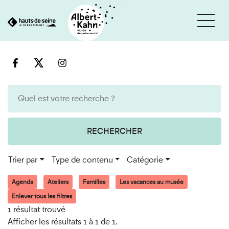
Cookies et traceurs utilisés sur ce site
Aller
Aller
au
à
contenu
la
recherche
RECHERCHER
Trier par
Type de contenu
Catégorie
Agenda
Ateliers
Familles
Les vacances au musée
Enlever tous les filtres
1 résultat trouvé
Afficher les résultats 1 à 1 de 1.