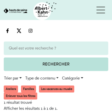
Cookies et traceurs utilisés sur ce site
Aller
Aller
au
à
contenu
la
recherche
RECHERCHER
Trier par
Type de contenu
Catégorie
Ateliers
Familles
Les vacances au musée
Enlever tous les filtres
1 résultat trouvé
Afficher les résultats 1 à 1 de 1.