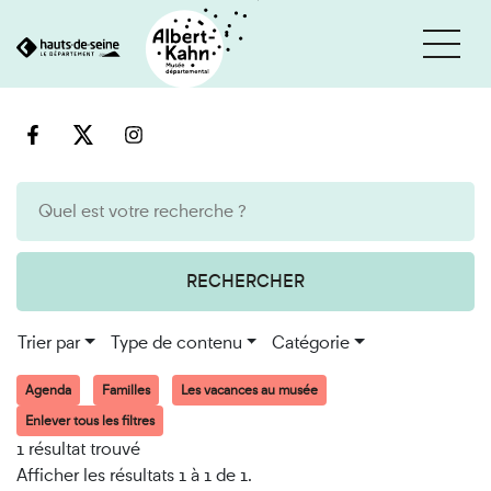
Cookies et traceurs utilisés sur ce site
Aller
Aller
au
à
contenu
la
recherche
RECHERCHER
Trier par
Type de contenu
Catégorie
Agenda
Familles
Les vacances au musée
Enlever tous les filtres
1 résultat trouvé
Afficher les résultats 1 à 1 de 1.