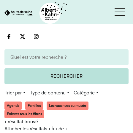
Cookies et traceurs utilisés sur ce site
Aller
Aller
au
à
contenu
la
recherche
RECHERCHER
Trier par
Type de contenu
Catégorie
Agenda
Familles
Les vacances au musée
Enlever tous les filtres
1 résultat trouvé
Afficher les résultats 1 à 1 de 1.