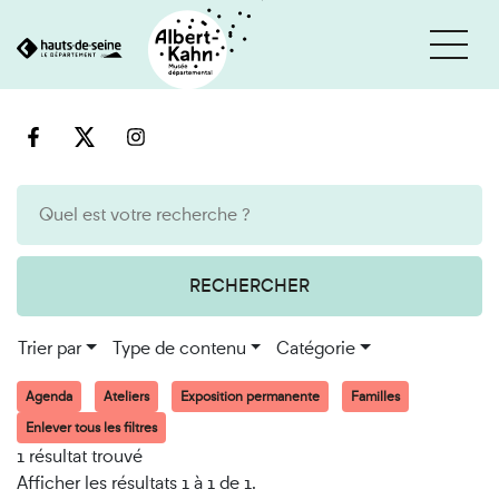
Cookies et traceurs utilisés sur ce site
Aller
Aller
au
à
contenu
la
recherche
RECHERCHER
Trier par
Type de contenu
Catégorie
Agenda
Ateliers
Exposition permanente
Familles
Enlever tous les filtres
1 résultat trouvé
Afficher les résultats 1 à 1 de 1.