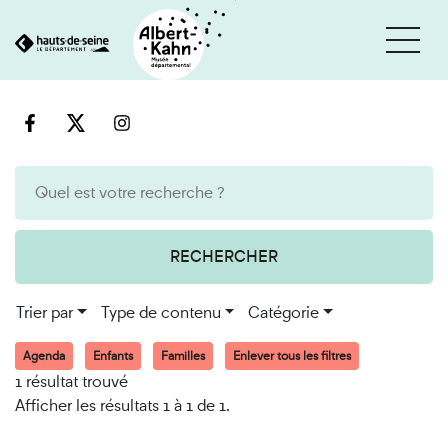
Cookies et traceurs utilisés sur ce site
Aller
Aller
au
à
contenu
la
recherche
RECHERCHER
Trier par
Type de contenu
Catégorie
Agenda
Enfants
Familles
Enlever tous les filtres
1 résultat trouvé
Afficher les résultats 1 à 1 de 1.