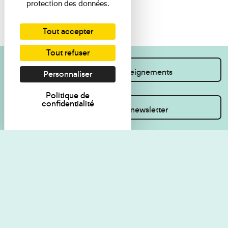
protection des données.
Tout accepter
Tout refuser
Je souhaite des renseignements
Personnaliser
Politique de
confidentialité
Inscrivez-vous à la newsletter
Règlement de visite
Politique de
confidentialité
Contact
Accessibilité : non
Plan du site