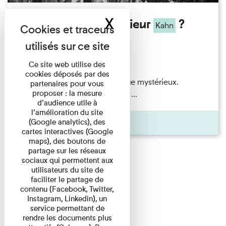
X
Masquer le band
Qui êtes-vous Monsieur
?
Kahn
Exposition permanente
Du 15/08/2026 au 15/08/2026
Ce site web utilise des
cookies déposés par des
Albert
Kahn
est un personnage mystérieux.
partenaires pour vous
proposer : la mesure
Banquier d'origine modeste, il a ...
d’audience utile à
l’amélioration du site
Agenda
(Google analytics), des
cartes interactives (Google
maps), des boutons de
partage sur les réseaux
sociaux qui permettent aux
utilisateurs du site de
faciliter le partage de
contenu (Facebook, Twitter,
Instagram, Linkedin), un
service permettant de
rendre les documents plus