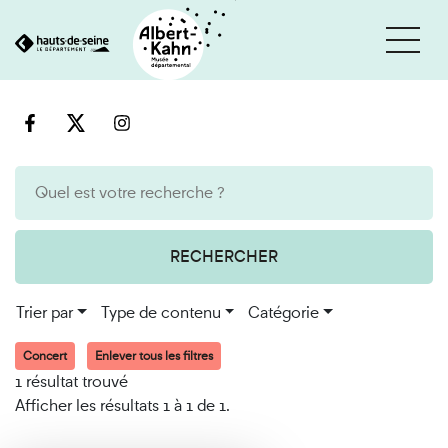
Cookies et traceurs utilisés sur ce site
Aller
Aller
au
à
contenu
la
recherche
RECHERCHER
Trier par
Type de contenu
Catégorie
Concert
Enlever tous les filtres
1 résultat trouvé
Afficher les résultats 1 à 1 de 1.