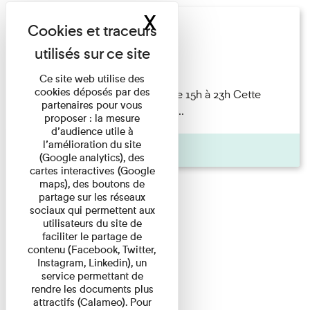
X
Masquer le band
Nuit des musées
Concert
Ce site web utilise des
cookies déposés par des
Nuit des musées 23 mai 2026 de 15h à 23h Cette
partenaires pour vous
année encore, le musée prend ...
proposer : la mesure
d’audience utile à
l’amélioration du site
Pages
(Google analytics), des
cartes interactives (Google
maps), des boutons de
partage sur les réseaux
sociaux qui permettent aux
utilisateurs du site de
faciliter le partage de
contenu (Facebook, Twitter,
Instagram, Linkedin), un
service permettant de
rendre les documents plus
attractifs (Calameo). Pour