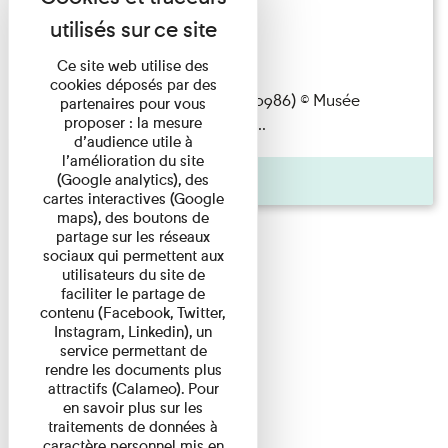
l'histoire
Lecture
Ce site web utilise des
cookies déposés par des
assis(S. Passet, autochrome, A10986) © Musée
partenaires pour vous
proposer : la mesure
départemental
Albert
Kahn
/ ...
d’audience utile à
l’amélioration du site
Pages
(Google analytics), des
cartes interactives (Google
maps), des boutons de
partage sur les réseaux
sociaux qui permettent aux
utilisateurs du site de
faciliter le partage de
contenu (Facebook, Twitter,
Instagram, Linkedin), un
service permettant de
rendre les documents plus
attractifs (Calameo). Pour
en savoir plus sur les
traitements de données à
caractère personnel mis en