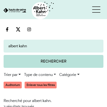
Cookies et traceurs utilisés sur ce site
Aller
Aller
au
à
contenu
la
recherche
RECHERCHER
Trier par
Type de contenu
Catégorie
Auditorium
Enlever tous les filtres
Recherché pour albert kahn.
7 résultats trouvés