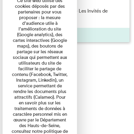
Ce site web utilise des
cookies déposés par des
Marie Cosnay — Toi et ton frère Les Invités de
partenaires pour vous
proposer : la mesure
l'Imprimerie n°10 À ...
d’audience utile à
l’amélioration du site
Pages
(Google analytics), des
cartes interactives (Google
maps), des boutons de
partage sur les réseaux
sociaux qui permettent aux
utilisateurs du site de
faciliter le partage de
contenu (Facebook, Twitter,
Instagram, Linkedin), un
service permettant de
rendre les documents plus
attractifs (Calameo). Pour
en savoir plus sur les
traitements de données à
caractère personnel mis en
œuvre par le Département
des Hauts-de-Seine,
consultez notre politique de