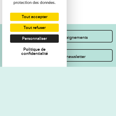
protection des données.
Tout accepter
Tout refuser
Je souhaite des renseignements
Personnaliser
Politique de
confidentialité
Inscrivez-vous à la newsletter
Règlement de visite
Politique de
confidentialité
Contact
Accessibilité : non
Plan du site