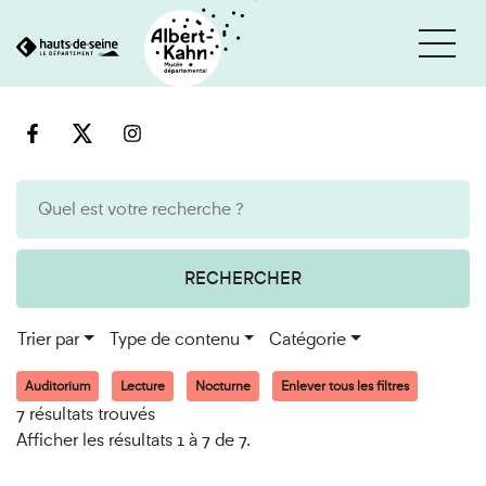
Cookies et traceurs utilisés sur ce site
Aller
Aller
au
à
contenu
la
recherche
RECHERCHER
Trier par
Type de contenu
Catégorie
Auditorium
Lecture
Nocturne
Enlever tous les filtres
7 résultats trouvés
Afficher les résultats 1 à 7 de 7.