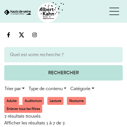
Cookies et traceurs utilisés sur ce site
Aller
Aller
au
à
contenu
la
recherche
RECHERCHER
Trier par
Type de contenu
Catégorie
Adulte
Auditorium
Lecture
Nocturne
Enlever tous les filtres
7 résultats trouvés
Afficher les résultats 1 à 7 de 7.