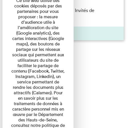
Ce site web utilise des
cookies déposés par des
Fanny Taillandier – Foudres Les Invités de
partenaires pour vous
proposer : la mesure
l’Imprimerie n°6 Lecture ...
d’audience utile à
l’amélioration du site
Pages
(Google analytics), des
cartes interactives (Google
maps), des boutons de
partage sur les réseaux
sociaux qui permettent aux
utilisateurs du site de
faciliter le partage de
contenu (Facebook, Twitter,
Instagram, Linkedin), un
service permettant de
rendre les documents plus
attractifs (Calameo). Pour
en savoir plus sur les
traitements de données à
caractère personnel mis en
œuvre par le Département
des Hauts-de-Seine,
consultez notre politique de