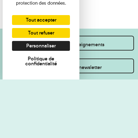
protection des données.
Tout accepter
Tout refuser
Je souhaite des renseignements
Personnaliser
Politique de
confidentialité
Inscrivez-vous à la newsletter
Règlement de visite
Politique de
confidentialité
Contact
Accessibilité : non
Plan du site