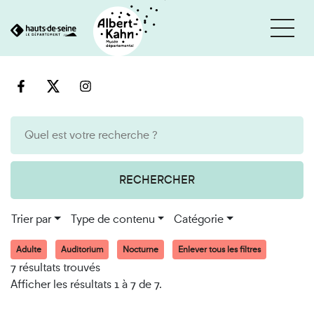
Cookies et traceurs utilisés sur ce site
Aller
Aller
au
à
contenu
la
recherche
RECHERCHER
Trier par
Type de contenu
Catégorie
Adulte
Auditorium
Nocturne
Enlever tous les filtres
7 résultats trouvés
Afficher les résultats 1 à 7 de 7.