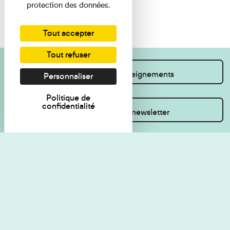
protection des données.
Tout accepter
Tout refuser
Je souhaite des renseignements
Personnaliser
Politique de
confidentialité
Inscrivez-vous à la newsletter
Règlement de visite
Politique de
confidentialité
Contact
Accessibilité : non
Plan du site