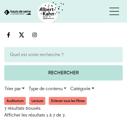
Cookies et traceurs utilisés sur ce site
Aller
Aller
au
à
contenu
la
recherche
RECHERCHER
Trier par
Type de contenu
Catégorie
Auditorium
Lecture
Enlever tous les filtres
7 résultats trouvés
Afficher les résultats 1 à 7 de 7.