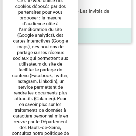
Ce site web utilise des
cookies déposés par des
Marie Cosnay — Toi et ton frère Les Invités de
partenaires pour vous
proposer : la mesure
l'Imprimerie n°10 À ...
d’audience utile à
l’amélioration du site
Pages
(Google analytics), des
cartes interactives (Google
maps), des boutons de
partage sur les réseaux
sociaux qui permettent aux
utilisateurs du site de
faciliter le partage de
contenu (Facebook, Twitter,
Instagram, Linkedin), un
service permettant de
rendre les documents plus
attractifs (Calameo). Pour
en savoir plus sur les
traitements de données à
caractère personnel mis en
œuvre par le Département
des Hauts-de-Seine,
consultez notre politique de