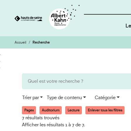
Le
Accueil
Recherche
Cookies et traceurs utilisés sur ce site
Aller
Aller
au
à
contenu
la
recherche
Trier par
Type de contenu
Catégorie
Pages
Auditorium
Lecture
Enlever tous les filtres
7 résultats trouvés
Afficher les résultats 1 à 7 de 7.