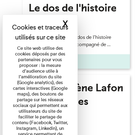
Le dos de l'histoire
X
Masquer le band
Lecture
Philippe Artières — Le dos de l’histoire
Lecture par l’auteur accompagné de ...
Ce site web utilise des
cookies déposés par des
partenaires pour vous
Pages
proposer : la mesure
d’audience utile à
l’amélioration du site
(Google analytics), des
Marie-Hélène Lafon
cartes interactives (Google
maps), des boutons de
- Où sont les
partage sur les réseaux
sociaux qui permettent aux
hommes ?
utilisateurs du site de
faciliter le partage de
contenu (Facebook, Twitter,
Instagram, Linkedin), un
Lecture
service permettant de