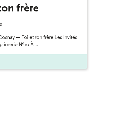
ton frère
e
Cosnay — Toi et ton frère Les Invités
primerie n°10 À ...