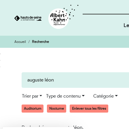
Le
Accueil
Recherche
Cookies et traceurs utilisés sur ce site
Aller
Aller
au
à
contenu
la
recherche
Trier par
Type de contenu
Catégorie
Auditorium
Nocturne
Enlever tous les filtres
Recherché pour auguste léon.