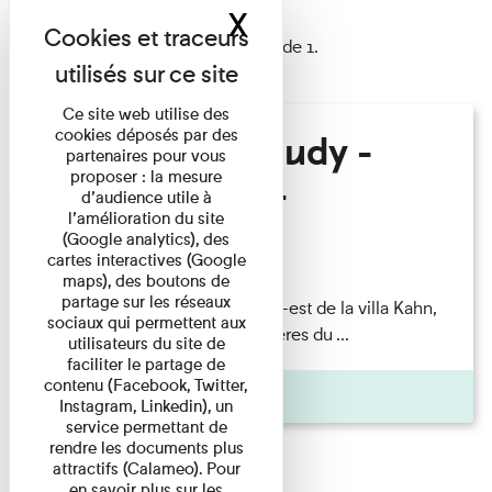
X
Masquer le band
1 résultat trouvé
Afficher les résultats 1 à 1 de 1.
Ce site web utilise des
cookies déposés par des
Hélène Gaudy -
partenaires pour vous
proposer : la mesure
Villa Zamir
d’audience utile à
l’amélioration du site
(Google analytics), des
Lecture
cartes interactives (Google
maps), des boutons de
partage sur les réseaux
couchant) [Angle nord-est de la villa Kahn,
sociaux qui permettent aux
dite villa Zamir et lumières du ...
utilisateurs du site de
faciliter le partage de
contenu (Facebook, Twitter,
Pages
Instagram, Linkedin), un
service permettant de
rendre les documents plus
attractifs (Calameo). Pour
en savoir plus sur les