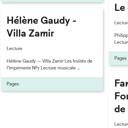
Le 
Hélène Gaudy -
eau des cookies
Lectur
Villa Zamir
Philipp
Lectur
Lecture
Pages
Hélène Gaudy — Villa Zamir Les Invités de
l’Imprimerie n°7 Lecture musicale ...
Fan
Pages
Fou
de 
Lectur