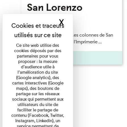
San Lorenzo
X
Masquer le band
Lecture
Patrick Boucheron — Les colonnes de San
Lorenzo Les Invités de l'Imprimerie ...
Ce site web utilise des
cookies déposés par des
partenaires pour vous
Pages
proposer : la mesure
d’audience utile à
l’amélioration du site
(Google analytics), des
cartes interactives (Google
maps), des boutons de
partage sur les réseaux
sociaux qui permettent aux
utilisateurs du site de
faciliter le partage de
contenu (Facebook, Twitter,
Instagram, Linkedin), un
service permettant de