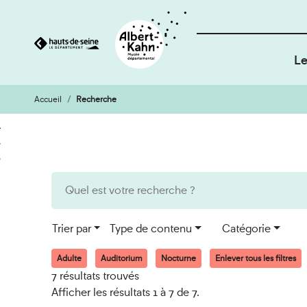
Le
Accueil
Recherche
Cookies et traceurs utilisés sur ce site
Aller
Aller
au
à
contenu
la
recherche
Trier par
Type de contenu
Catégorie
Adulte
Auditorium
Nocturne
Enlever tous les filtres
7 résultats trouvés
Afficher les résultats 1 à 7 de 7.