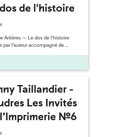
dos de l'histoire
e
e Artières — Le dos de l’histoire
e par l’auteur accompagné de ...
ny Taillandier -
dres Les Invités
l’Imprimerie n°6
e