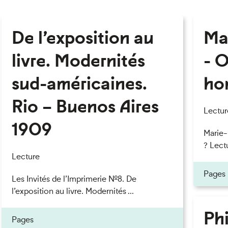
De l’exposition au
Ma
livre. Modernités
- O
sud-américaines.
ho
Rio – Buenos Aires
Lectur
1909
Marie
? Lectu
Lecture
Pages
Les Invités de l’Imprimerie n°8. De
l’exposition au livre. Modernités ...
Phi
Pages