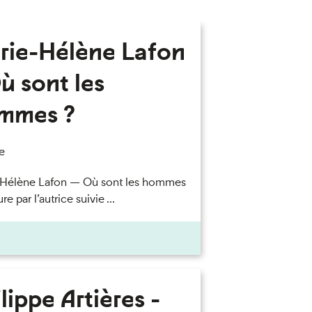
rie-Hélène Lafon
ù sont les
mmes ?
e
-Hélène Lafon — Où sont les hommes
re par l’autrice suivie ...
lippe Artières -