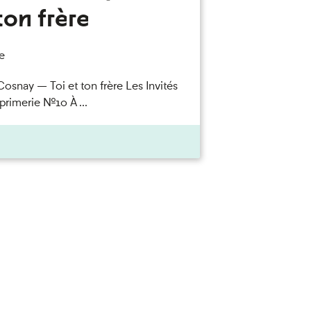
ton frère
e
Cosnay — Toi et ton frère Les Invités
primerie n°10 À ...