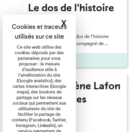
Le dos de l'histoire
X
Masquer le band
Lecture
Philippe Artières — Le dos de l’histoire
Lecture par l’auteur accompagné de ...
Ce site web utilise des
cookies déposés par des
partenaires pour vous
Pages
proposer : la mesure
d’audience utile à
l’amélioration du site
(Google analytics), des
Marie-Hélène Lafon
cartes interactives (Google
maps), des boutons de
- Où sont les
partage sur les réseaux
sociaux qui permettent aux
hommes ?
utilisateurs du site de
faciliter le partage de
contenu (Facebook, Twitter,
Instagram, Linkedin), un
Lecture
service permettant de