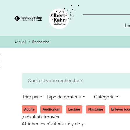
Le
Accueil
Recherche
Cookies et traceurs utilisés sur ce site
Aller
Aller
au
à
contenu
la
recherche
Trier par
Type de contenu
Catégorie
Adulte
Auditorium
Lecture
Nocturne
Enlever tous 
7 résultats trouvés
Afficher les résultats 1 à 7 de 7.