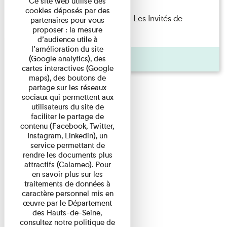
Ce site web utilise des
cookies déposés par des
Marie Cosnay — Toi et ton frère Les Invités de
partenaires pour vous
proposer : la mesure
l'Imprimerie n°10 À ...
d’audience utile à
l’amélioration du site
Pages
(Google analytics), des
cartes interactives (Google
maps), des boutons de
partage sur les réseaux
sociaux qui permettent aux
utilisateurs du site de
faciliter le partage de
contenu (Facebook, Twitter,
Instagram, Linkedin), un
service permettant de
rendre les documents plus
attractifs (Calameo). Pour
en savoir plus sur les
traitements de données à
caractère personnel mis en
œuvre par le Département
des Hauts-de-Seine,
consultez notre politique de