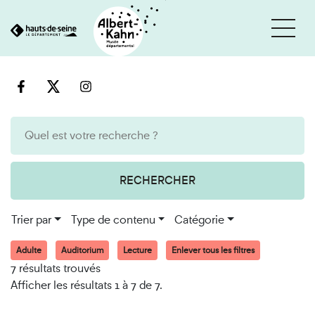
Cookies et traceurs utilisés sur ce site
Aller
Aller
au
à
contenu
la
recherche
RECHERCHER
Trier par
Type de contenu
Catégorie
Adulte
Auditorium
Lecture
Enlever tous les filtres
7 résultats trouvés
Afficher les résultats 1 à 7 de 7.