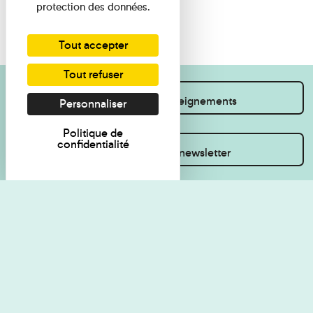
protection des données.
Tout accepter
Tout refuser
Je souhaite des renseignements
Personnaliser
Politique de
confidentialité
Inscrivez-vous à la newsletter
Règlement de visite
Politique de
confidentialité
Contact
Accessibilité : non
Plan du site