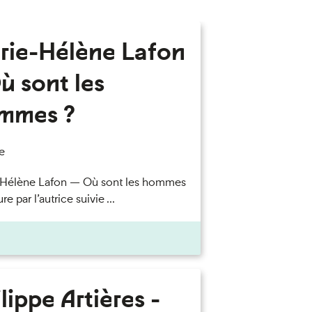
rie-Hélène Lafon
ù sont les
mmes ?
e
-Hélène Lafon — Où sont les hommes
re par l’autrice suivie ...
lippe Artières -