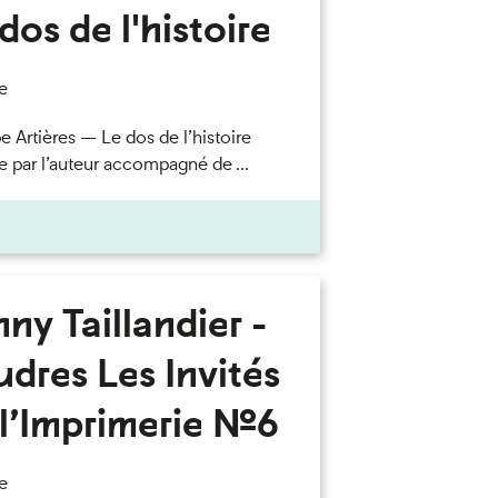
dos de l'histoire
e
e Artières — Le dos de l’histoire
e par l’auteur accompagné de ...
ny Taillandier -
dres Les Invités
l’Imprimerie n°6
e