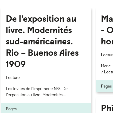
De l’exposition au
Ma
livre. Modernités
- O
sud-américaines.
ho
Rio – Buenos Aires
Lectur
1909
Marie
? Lectu
Lecture
Pages
Les Invités de l’Imprimerie n°8. De
l’exposition au livre. Modernités ...
Phi
Pages