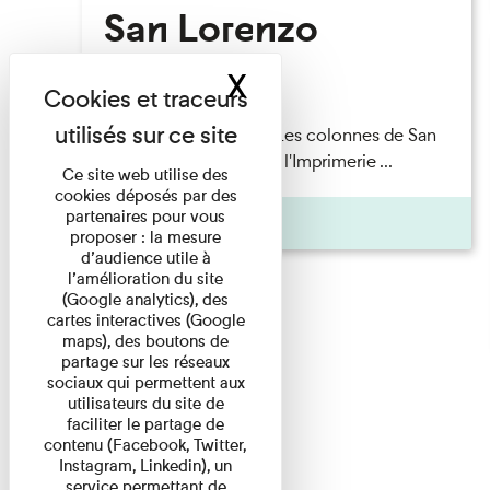
San Lorenzo
X
Masquer le band
Lecture
Patrick Boucheron — Les colonnes de San
Lorenzo Les Invités de l'Imprimerie ...
Ce site web utilise des
cookies déposés par des
partenaires pour vous
Pages
proposer : la mesure
d’audience utile à
l’amélioration du site
(Google analytics), des
cartes interactives (Google
maps), des boutons de
partage sur les réseaux
sociaux qui permettent aux
utilisateurs du site de
faciliter le partage de
contenu (Facebook, Twitter,
Instagram, Linkedin), un
service permettant de