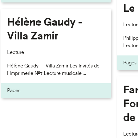
Le 
Hélène Gaudy -
eau des cookies
Lectur
Villa Zamir
Philipp
Lectur
Lecture
Pages
Hélène Gaudy — Villa Zamir Les Invités de
l’Imprimerie n°7 Lecture musicale ...
Fan
Pages
Fou
de 
Lectur