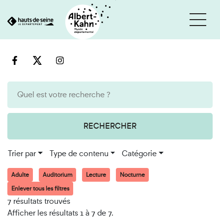
Cookies et traceurs utilisés sur ce site
Aller
Aller
au
à
contenu
la
recherche
RECHERCHER
Trier par
Type de contenu
Catégorie
Adulte
Auditorium
Lecture
Nocturne
Enlever tous les filtres
7 résultats trouvés
Afficher les résultats 1 à 7 de 7.