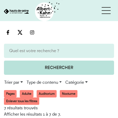
Cookies et traceurs utilisés sur ce site
Aller
Aller
au
à
contenu
la
recherche
RECHERCHER
Trier par
Type de contenu
Catégorie
Pages
Adulte
Auditorium
Nocturne
Enlever tous les filtres
7 résultats trouvés
Afficher les résultats 1 à 7 de 7.