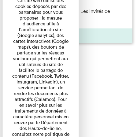
Ce site web utilise des
cookies déposés par des
Marie Cosnay — Toi et ton frère Les Invités de
partenaires pour vous
proposer : la mesure
l'Imprimerie n°10 À ...
d’audience utile à
l’amélioration du site
Pages
(Google analytics), des
cartes interactives (Google
maps), des boutons de
partage sur les réseaux
sociaux qui permettent aux
utilisateurs du site de
faciliter le partage de
contenu (Facebook, Twitter,
Instagram, Linkedin), un
service permettant de
rendre les documents plus
attractifs (Calameo). Pour
en savoir plus sur les
traitements de données à
caractère personnel mis en
œuvre par le Département
des Hauts-de-Seine,
consultez notre politique de