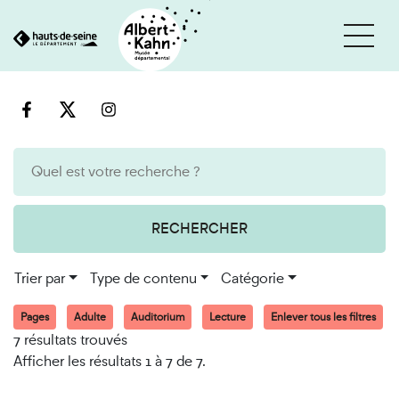
Cookies et traceurs utilisés sur ce site
Aller
Aller
au
à
contenu
la
recherche
RECHERCHER
Trier par
Type de contenu
Catégorie
Pages
Adulte
Auditorium
Lecture
Enlever tous les filtres
7 résultats trouvés
Afficher les résultats 1 à 7 de 7.