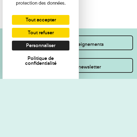
protection des données.
Tout accepter
Tout refuser
Je souhaite des renseignements
Personnaliser
Politique de
confidentialité
Inscrivez-vous à la newsletter
Règlement de visite
Politique de
confidentialité
Contact
Accessibilité : non
Plan du site