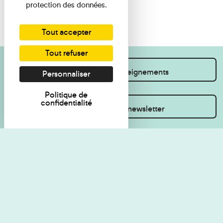
protection des données.
Tout accepter
Tout refuser
Je souhaite des renseignements
Personnaliser
Politique de
confidentialité
Inscrivez-vous à la newsletter
Règlement de visite
Politique de
confidentialité
Contact
Accessibilité : non
Plan du site