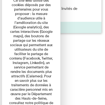
Ce site web utilise des
cookies déposés par des
Fanny Taillandier – Foudres Les Invités de
partenaires pour vous
proposer : la mesure
l’Imprimerie n°6 Lecture ...
d’audience utile à
l’amélioration du site
Pages
(Google analytics), des
cartes interactives (Google
maps), des boutons de
partage sur les réseaux
sociaux qui permettent aux
utilisateurs du site de
faciliter le partage de
contenu (Facebook, Twitter,
Instagram, Linkedin), un
service permettant de
rendre les documents plus
attractifs (Calameo). Pour
en savoir plus sur les
traitements de données à
caractère personnel mis en
œuvre par le Département
des Hauts-de-Seine,
consultez notre politique de