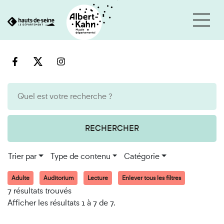
Cookies et traceurs utilisés sur ce site
Aller
Aller
au
à
contenu
la
recherche
RECHERCHER
Trier par
Type de contenu
Catégorie
Adulte
Auditorium
Lecture
Enlever tous les filtres
7 résultats trouvés
Afficher les résultats 1 à 7 de 7.