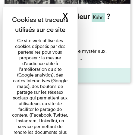
X
Masquer le band
Qui êtes-vous Monsieur
?
Kahn
Exposition permanente
Du 15/08/2026 au 15/08/2026
Ce site web utilise des
cookies déposés par des
Albert
Kahn
est un personnage mystérieux.
partenaires pour vous
proposer : la mesure
Banquier d'origine modeste, il a ...
d’audience utile à
l’amélioration du site
(Google analytics), des
Agenda
cartes interactives (Google
maps), des boutons de
partage sur les réseaux
sociaux qui permettent aux
utilisateurs du site de
faciliter le partage de
contenu (Facebook, Twitter,
Instagram, Linkedin), un
service permettant de
rendre les documents plus