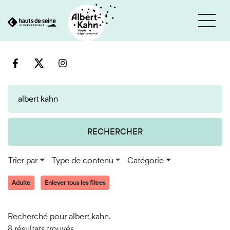
Cookies et traceurs utilisés sur ce site
Aller
Aller
au
à
contenu
la
recherche
RECHERCHER
Trier par
Type de contenu
Catégorie
Adulte
Enlever tous les filtres
Recherché pour albert kahn.
8 résultats trouvés