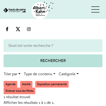
Cookies et traceurs utilisés sur ce site
Aller
Aller
au
à
contenu
la
recherche
RECHERCHER
Trier par
Type de contenu
Catégorie
Agenda
Adulte
Exposition permanente
Enlever tous les filtres
1 résultat trouvé
Afficher les résultats 1 à 1 de 1.