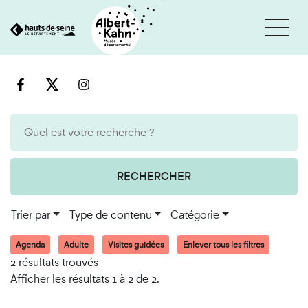
Cookies et traceurs utilisés sur ce site
Aller
Aller
au
à
contenu
la
recherche
RECHERCHER
Trier par
Type de contenu
Catégorie
Agenda
Adulte
Visites guidées
Enlever tous les filtres
2 résultats trouvés
Afficher les résultats 1 à 2 de 2.