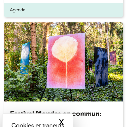
Agenda
Festival Mondes en commun:
X
Masquer le band
visite guidée