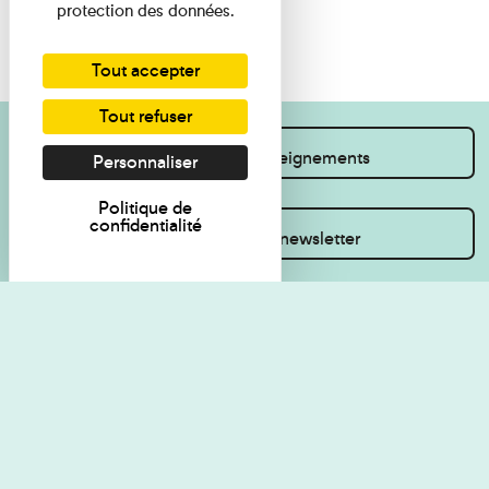
protection des données.
Tout accepter
Tout refuser
Je souhaite des renseignements
Personnaliser
Politique de
confidentialité
Inscrivez-vous à la newsletter
Règlement de visite
Politique de
confidentialité
Contact
Accessibilité : non
Plan du site