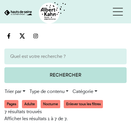
Cookies et traceurs utilisés sur ce site
Aller
Aller
au
à
contenu
la
recherche
RECHERCHER
Trier par
Type de contenu
Catégorie
Pages
Adulte
Nocturne
Enlever tous les filtres
7 résultats trouvés
Afficher les résultats 1 à 7 de 7.