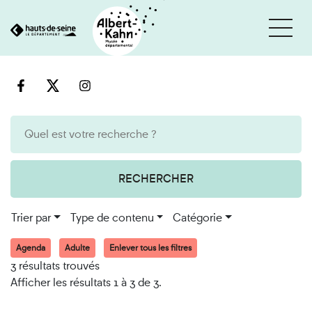
Cookies et traceurs utilisés sur ce site
Aller
Aller
au
à
contenu
la
recherche
RECHERCHER
Trier par
Type de contenu
Catégorie
Agenda
Adulte
Enlever tous les filtres
3 résultats trouvés
Afficher les résultats 1 à 3 de 3.