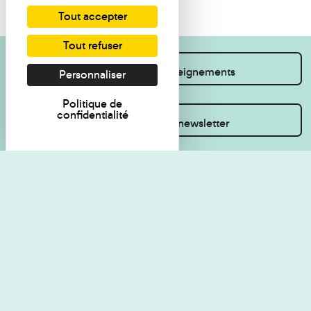
Tout accepter
Tout refuser
Je souhaite des renseignements
Personnaliser
Politique de
confidentialité
Inscrivez-vous à la newsletter
Règlement de visite
Politique de
confidentialité
Contact
Accessibilité : non
Plan du site
conforme
Les Amis du musée