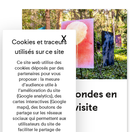
X
Masquer le band
Ce site web utilise des
cookies déposés par des
partenaires pour vous
proposer : la mesure
d’audience utile à
Festival Mondes en
l’amélioration du site
(Google analytics), des
cartes interactives (Google
commun: visite
maps), des boutons de
partage sur les réseaux
guidée
sociaux qui permettent aux
utilisateurs du site de
faciliter le partage de