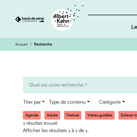
Le
Accueil
Recherche
Cookies et traceurs utilisés sur ce site
Aller
Aller
au
à
contenu
la
recherche
Trier par
Type de contenu
Catégorie
Agenda
Adulte
Festival
Visites guidées
Enlever to
1 résultat trouvé
Afficher les résultats 1 à 1 de 1.