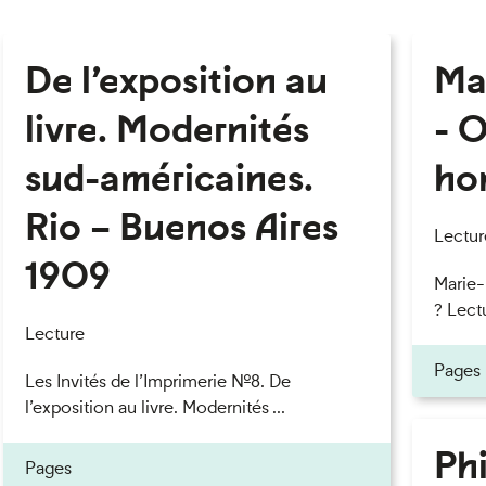
De l’exposition au
Ma
livre. Modernités
- O
sud-américaines.
ho
Rio – Buenos Aires
Lectur
1909
Marie
? Lectu
Lecture
Pages
Les Invités de l’Imprimerie n°8. De
l’exposition au livre. Modernités ...
Phi
Pages