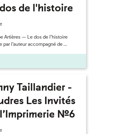
dos de l'histoire
e
e Artières — Le dos de l’histoire
e par l’auteur accompagné de ...
ny Taillandier -
dres Les Invités
l’Imprimerie n°6
e