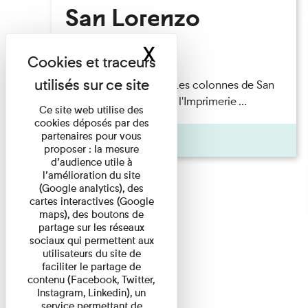
San Lorenzo
X
Masquer le band
Lecture
Patrick Boucheron — Les colonnes de San
Lorenzo Les Invités de l'Imprimerie ...
Ce site web utilise des
cookies déposés par des
partenaires pour vous
Pages
proposer : la mesure
d’audience utile à
l’amélioration du site
(Google analytics), des
cartes interactives (Google
maps), des boutons de
partage sur les réseaux
sociaux qui permettent aux
utilisateurs du site de
faciliter le partage de
contenu (Facebook, Twitter,
Instagram, Linkedin), un
service permettant de