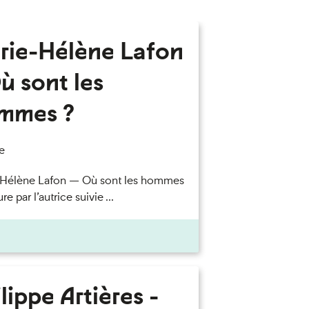
rie-Hélène Lafon
ù sont les
mmes ?
e
-Hélène Lafon — Où sont les hommes
re par l’autrice suivie ...
lippe Artières -