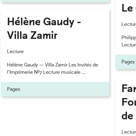
Le 
Hélène Gaudy -
eau des cookies
Lectur
Villa Zamir
Philipp
Lectur
Lecture
Pages
Hélène Gaudy — Villa Zamir Les Invités de
l’Imprimerie n°7 Lecture musicale ...
Fan
Pages
Fou
de 
Lectur