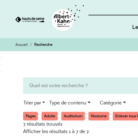
Le
Accueil
Recherche
Cookies et traceurs utilisés sur ce site
Aller
Aller
au
à
contenu
la
recherche
Trier par
Type de contenu
Catégorie
Pages
Adulte
Auditorium
Nocturne
Enlever tous le
7 résultats trouvés
Afficher les résultats 1 à 7 de 7.